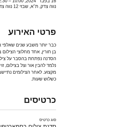
16 בפבר׳ 2024, 10:00 – 12:30 GMT‎+2‎
נווה צדק, ת"א, שבזי 12 נווה צדק
פרטי האירוע
כבר יותר משבע שנים שאלפי א
בן חורין, אחד מחלוצי הצילום 
הסדנה נפתחת בהסבר על צילום 
נלמד להבין אור וצל בצילום, זו
מקצוע. לאחר הצילומים נתייש
כשלוש שעות. 
כרטיסים
סוג כרטיס
סדנת צילום בסמארטפון 