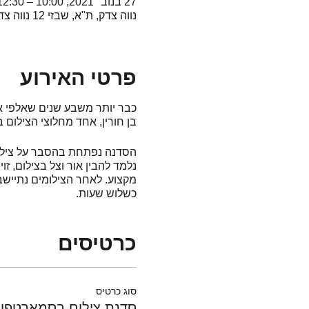
27 בנוב׳ 2021, 10:00 – 12:30 GMT‎+2‎
נווה צדק, ת"א, שבזי 12 נווה צדק
פרטי האירוע
כבר יותר משבע שנים שאלפי א
בן חורין, אחד מחלוצי הצילום
הסדנה נפתחת בהסבר על צילום 
נלמד להבין אור וצל בצילום, זו
מקצוע. לאחר הצילומים נתייש
כשלוש שעות.
כרטיסים
סוג כרטיס
סדנת צילום בסמארטפון 