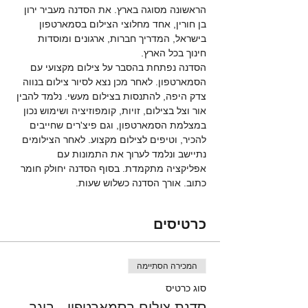
הראשונה מסוגה בארץ. את הסדנה מעביר ירון 
בן חורין, אחד מחלוצי הצילום בסמארטפון 
בישראל, המדריך חברות, ארגונים ומוסדות 
חינוך בכל הארץ. 
הסדנה נפתחת בהסבר על צילום מקצועי עם 
הסמארטפון. לאחר מכן נצא לסיור צילום בנווה 
צדק היפה, להתנסות בצילום מעשי. נלמד להבין 
אור וצל בצילום, זויות, קומפוזיציה ושימוש נכון 
במצלמת הסמארטפון, וגם פיצ'רים שחייבים 
להכיר, וטיפים לצילום מקצוע. לאחר הצילומים 
נתיישב ונלמד לערוך את התמונות עם 
אפליקציה מתקמדת. בסוף הסדנה יחולק חומר 
כתוב. אורך הסדנה כשלוש שעות. 
כרטיסים
המכירה הסתיימה
סוג כרטיס
סדנת צילום בסמארטפון - בוגר