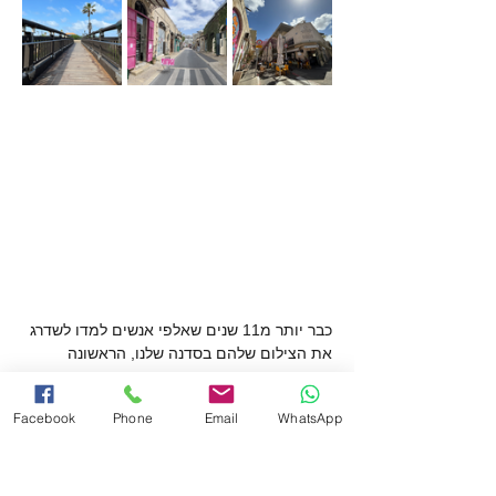
כבר יותר מ11 שנים שאלפי אנשים למדו לשדרג 
את הצילום שלהם בסדנה שלנו, הראשונה 
מסוגה בארץ. את הסדנה מעביר רן פרטוש, 
מהמדריכים המנוסים בארץ, מורה דרך בארץ 
Facebook
Phone
Email
WhatsApp
ובעולם.
הסדנה נפתחת בהסבר על צילום מקצועי עם 
הסמארטפון. לאחר מכן נצא לסיור צילום ביפו 