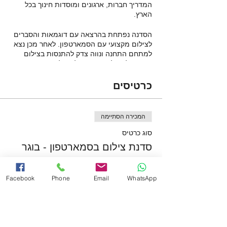
המדריך חברות, ארגונים ומוסדות חינוך בכל
הארץ.
הסדנה נפתחת בהרצאה עם דוגמאות והסברים
לצילום מקצועי עם הסמארטפון. לאחר מכן נצא
למתחם התחנה ונווה צדק להתנסות בצילום
מעשי. נלמד להבין אור וצל בצילום, זויות,
קומפוזיציה ושימוש נכון במצלמת הסמארטפון.
לאחר הצילומים נחזור למרכז ההדרכה ונלמד
כרטיסים
לערוך את התמונות עם אפליקציה מתקמדת.
בסוף הסדנה יחולק חומר כתוב. אורך הסדנה
כשלוש שעות.
המכירה הסתיימה
סוג כרטיס
סדנת צילום בסמארטפון - בוגר
מחיר
Facebook
Phone
Email
WhatsApp
המכירה הסתיימה