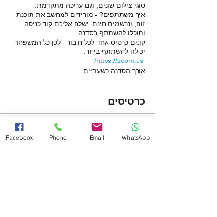
סוגי צילום שונים, וגם עריכה מתקדמת.
איך משתתפים? - מורידים למחשב את תוכנת
זום, ונרשמים חינם. ישלח אליכם קוד כניסה
ותוכלו להשתתף בסדנה.
קונים כרטיס אחד לכל חיבור - לכן כל המשפחה
יכולה להשתתף ביחד.
https://zoom.us/
אורך הסדנה כשעתיים
מחכה לכם! ירון
כרטיסים
המכירה הסתיימה
Facebook
Phone
Email
WhatsApp
סוג כרטיס
סדנת צילום בסמארטפון -
מתקדמת
פרטים נוספים
מחיר