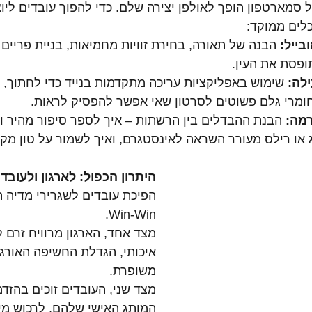
 סמארטפון הופך לאולפן יצירה שלם. כדי להפוך עובדים ליוצר
כלים ממוקד:
בייל:
 הבנה של תאורה, בחירת זוויות מחמיאות, בניית פריים נכ
פסת את העין.
ילה:
 שימוש באפליקציות עריכה מתקדמות בנייד כדי לחתוך, 
ומרי גלם פשוטים לסרטון שאי אפשר להפסיק לראות.
מה:
 הבנת ההבדלים בין הרשתות – איך לספר סיפור מהיר וק
ג או רילס מעורר השראה לאינסטגרם, ואיך לשמור על טון מקצ
היתרון הכפול: לארגון ולעובד
הפיכת עובדים לשגרירי מדיה ה
Win-Win.
מצד אחד, הארגון מרוויח זרם ק
איכותי, הגדלת החשיפה האורגני
משופרת.
מצד שני, העובדים זוכים בהזד
המותג האישי שלהם, לרכוש מיו