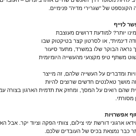
יב להיות מסופר דרך האנשים שחיים אותו ביומיום – העובדים
 הקונספט של "שגרירי מדיה" פנימיים.
ר לזייף
ינו יותר? למודעת דרושים מעוצבת 
 דינמית", או לסרטון קצר בטיקטוק שבו 
 נראה הבוקר שלו במשרד, מתעד סיעור 
שוט משתף טיפ מקצועי מהעשייה היומיומית 
ות ומדברים על העשייה שלהם, זה מייצר 
זה מושך טאלנטים חדשים שרוצים להיות 
 שהם רואים על המסך, ומחזק את תדמית הארגון בצורה עמו
 מסורתי.
וף אפשרויות
דאו ארגוני דורשת ימי צילום, צוותי הפקה וציוד יקר. אבל הא
 כבר נמצאת בכיס של העובדים שלכם.