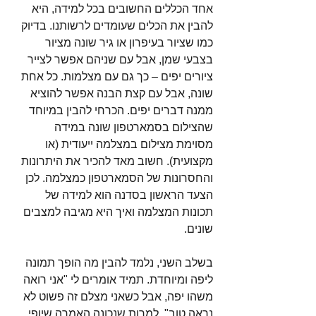
אחד הכללים החשובים בכל למידה, היא 
להבין את הכלים שעומדים לרשותנו. בדיוק 
כמו שציור בעיפרון או גיר שונה מציור 
בצבעי שמן, אבל עם שניהם אפשר לצייר 
ציורים יפים – כך גם עם מצלמות. כל אחת 
שונה, אבל עם קצת הבנה אפשר להוציא 
ממנה דברים יפים. הכרחי להבין במיוחד 
שהצילום בסמארטפון שונה במידה 
מסוימת מצילום במצלמה ייעודית (או 
מקצועית). חשוב מאד להכיר את היתרונות 
והחסרונות של הסמארטפון כמצלמה. לכן 
הצעד הראשון בסדנה הוא למידה של 
תכונות המצלמה ואיך היא מגיבה למצבים 
שונים.
בשלב השני, נלמד להבין מה הופך תמונה 
ליפה ומיוחדת. תמיד אומרים לי "אני רואה 
משהו יפה, אבל כשאני מצלם זה פשוט לא 
נראה טוב". למרות שנכונה האמרה שיופי 