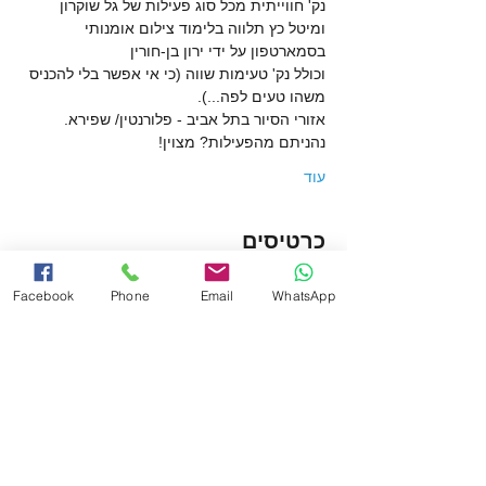
נק' חווייתית מכל סוג פעילות של גל שוקרון 
ומיטל כץ תלווה בלימוד צילום אומנותי 
בסמארטפון על ידי ירון בן-חורין
וכולל נק' טעימות שווה (כי אי אפשר בלי להכניס 
משהו טעים לפה...).
אזורי הסיור בתל אביב - פלורנטין/ שפירא.
נהניתם מהפעילות? מצוין!
עוד
כרטיסים
Facebook
Phone
Email
WhatsApp
המכירה הסתיימה
סוג כרטיס
הסודות של תל אביב
פרטים נוספים
מחיר