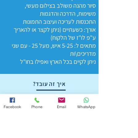
סיור מהנה משולב בצילום מעשי,
משימות, הדרכה והדגמות
התכנסות לעריכה ועיצוב התמונות
אורך: כשעתיים (ניתן לקצר או להאריך
ע"פ לו"ז של הלקוח)
מתאים ל: 5-25 איש, מעל 25 - עם שני
מדריכים\ות
ניתן לקיים בכל הארץ ואפילו בחו"ל
איך זה עובד?
הסדנה מתאימה לקבוצות קטנות וגדולות
כאחד, וניתן לקיימה בכל מקום, כסיור
Facebook
Phone
Email
WhatsApp
בשטח, בתחום החברה, פארק או מקום
סגור.
בסדנה נלמד את כל הכלים החשובים
לצילום כולל פיצ'רים מדליקים, זוויות