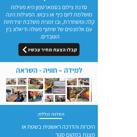
סדנת צילום בסמארטפון היא פעילות
מושלמת ליום כיף או גיבוש. הפעילות הינה
קלה ומשחררת, ובו זמנית משלבת יצירתיות
עם אלמנטים של שיתוף פעולה ודיאלוג בין
העובדים.
קבלו הצעת מחיר עכשיו
למידה – חוויה - השראה
הסדנה כוללת:
היכרות והדרכה ראשונית בשטח או
מצגת במקום סגור