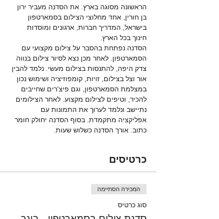
הראשונה מסוגה בארץ. את הסדנה מעביר ירון 
בן חורין, אחד מחלוצי הצילום בסמארטפון 
בישראל, המדריך חברות, ארגונים ומוסדות 
חינוך בכל הארץ. 
הסדנה נפתחת בהסבר על צילום מקצועי עם 
הסמארטפון. לאחר מכן נצא לסיור צילום בנווה 
צדק היפה, להתנסות בצילום מעשי. נלמד להבין 
אור וצל בצילום, זויות, קומפוזיציה ושימוש נכון 
במצלמת הסמארטפון, וגם פיצ'רים שחייבים 
להכיר, וטיפים לצילום מקצוע. לאחר הצילומים 
נתיישב ונלמד לערוך את התמונות עם 
אפליקציה מתקמדת. בסוף הסדנה יחולק חומר 
כתוב. אורך הסדנה כשלוש שעות. 
כרטיסים
המכירה הסתיימה
סוג כרטיס
סדנת צילום בסמארטפון - בוגר