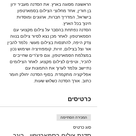
הראשונה מסוגה בארץ. את הסדנה מעביר ירון 
בן חורין, אחד מחלוצי הצילום בסמארטפון 
בישראל, המדריך חברות, ארגונים ומוסדות 
חינוך בכל הארץ. 
הסדנה נפתחת בהסבר על צילום מקצועי עם 
הסמארטפון. לאחר מכן נצא לסיור צילום בנווה 
צדק היפה, להתנסות בצילום מעשי. נלמד להבין 
אור וצל בצילום, זויות, קומפוזיציה ושימוש נכון 
במצלמת הסמארטפון, וגם פיצ'רים שחייבים 
להכיר, וטיפים לצילום מקצוע. לאחר הצילומים 
נתיישב ונלמד לערוך את התמונות עם 
אפליקציה מתקמדת. בסוף הסדנה יחולק חומר 
כתוב. אורך הסדנה כשלוש שעות. 
כרטיסים
המכירה הסתיימה
סוג כרטיס
סדנת צילום בסמארטפון - בוגר