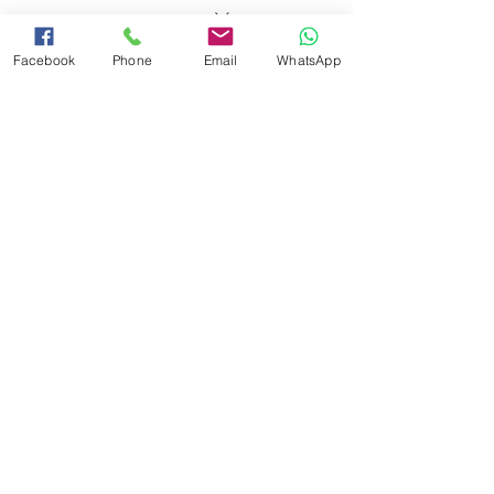
פרטים נוספים
Facebook
Phone
Email
WhatsApp
מחיר
המכירה הסתיימה
סוג כרטיס
סדנת צילום בסמארטפון - ילדים
פרטים נוספים
מחיר