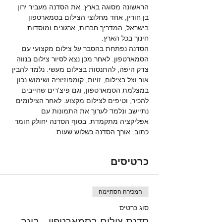
הראשונה מסוגה בארץ. את הסדנה מעביר ירון 
בן חורין, אחד מחלוצי הצילום בסמארטפון 
בישראל, המדריך חברות, ארגונים ומוסדות 
חינוך בכל הארץ. 
הסדנה נפתחת בהסבר על צילום מקצועי עם 
הסמארטפון. לאחר מכן נצא לסיור צילום בנווה 
צדק היפה, להתנסות בצילום מעשי. נלמד להבין 
אור וצל בצילום, זויות, קומפוזיציה ושימוש נכון 
במצלמת הסמארטפון, וגם פיצ'רים שחייבים 
להכיר, וטיפים לצילום מקצוע. לאחר הצילומים 
נתיישב ונלמד לערוך את התמונות עם 
אפליקציה מתקמדת. בסוף הסדנה יחולק חומר 
כתוב. אורך הסדנה כשלוש שעות. 
כרטיסים
המכירה הסתיימה
סוג כרטיס
סדנת צילום בסמארטפון - בוגר