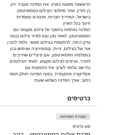
הראשונה מסוגה בארץ. את הסדנה מעביר ירון 
בן חורין, אחד מחלוצי הצילום בסמארטפון 
בישראל, המדריך חברות, ארגונים ומוסדות 
חינוך בכל הארץ. 
הסדנה נפתחת בהסבר על צילום מקצועי עם 
הסמארטפון. לאחר מכן נצא לסיור צילום בנווה 
צדק היפה, להתנסות בצילום מעשי. נלמד להבין 
אור וצל בצילום, זויות, קומפוזיציה ושימוש נכון 
במצלמת הסמארטפון, וגם פיצ'רים שחייבים 
להכיר, וטיפים לצילום מקצוע. לאחר הצילומים 
נתיישב ונלמד לערוך את התמונות עם 
אפליקציה מתקמדת. בסוף הסדנה יחולק חומר 
כתוב. אורך הסדנה כשלוש שעות. 
כרטיסים
המכירה הסתיימה
סוג כרטיס
סדנת צילום בסמארטפון - בוגר