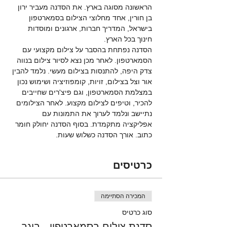
הראשונה מסוגה בארץ. את הסדנה מעביר ירון 
בן חורין, אחד מחלוצי הצילום בסמארטפון 
בישראל, המדריך חברות, ארגונים ומוסדות 
חינוך בכל הארץ. 
הסדנה נפתחת בהסבר על צילום מקצועי עם 
הסמארטפון. לאחר מכן נצא לסיור צילום בנווה 
צדק היפה, להתנסות בצילום מעשי. נלמד להבין 
אור וצל בצילום, זויות, קומפוזיציה ושימוש נכון 
במצלמת הסמארטפון, וגם פיצ'רים שחייבים 
להכיר, וטיפים לצילום מקצוע. לאחר הצילומים 
נתיישב ונלמד לערוך את התמונות עם 
אפליקציה מתקמדת. בסוף הסדנה יחולק חומר 
כתוב. אורך הסדנה כשלוש שעות. 
כרטיסים
המכירה הסתיימה
סוג כרטיס
סדנת צילום בסמארטפון - בוגר