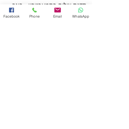
סדנת צילום בסמארטפון - בוגר
Facebook
Phone
Email
WhatsApp
מחיר
הכרטיסים אזלו
סוג כרטיס
סדנת צילום בסמארטפון - נוער
מחיר
הכרטיסים לאירוע אזלו