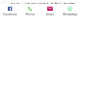
סדנת צילום בסמארטפון - בוגר
Facebook
Phone
Email
WhatsApp
מחיר
הכרטיסים אזלו
סוג כרטיס
סדנת צילום בסמארטפון - נוער
מחיר
הכרטיסים לאירוע אזלו