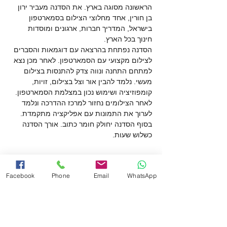
הראשונה מסוגה בארץ. את הסדנה מעביר ירון 
בן חורין, אחד מחלוצי הצילום בסמארטפון 
בישראל, המדריך חברות, ארגונים ומוסדות 
חינוך בכל הארץ. 
הסדנה נפתחת בהרצאה עם דוגמאות והסברים 
לצילום מקצועי עם הסמארטפון. לאחר מכן נצא 
למתחם התחנה ונווה צדק להתנסות בצילום 
מעשי. נלמד להבין אור וצל בצילום, זויות, 
קומפוזיציה ושימוש נכון במצלמת הסמארטפון. 
לאחר הצילומים נחזור למרכז ההדרכה ונלמד 
לערוך את התמונות עם אפליקציה מתקמדת. 
בסוף הסדנה יחולק חומר כתוב. אורך הסדנה 
כשלוש שעות. 
כרטיסים
Facebook
Phone
Email
WhatsApp
המכירה הסתיימה
סוג כרטיס
סדנת צילום בסמארטפון - בוגר