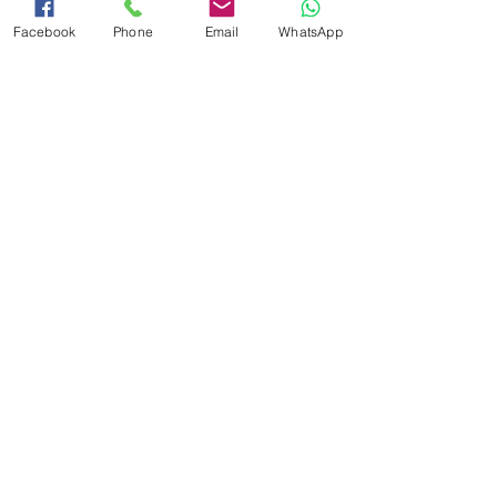
סדנת צילום בסמארטפון - בוגר
Facebook
Phone
Email
WhatsApp
מחיר
המכירה הסתיימה
סוג כרטיס
סדנת צילום בסמארטפון - נוער
מחיר
שיתוף