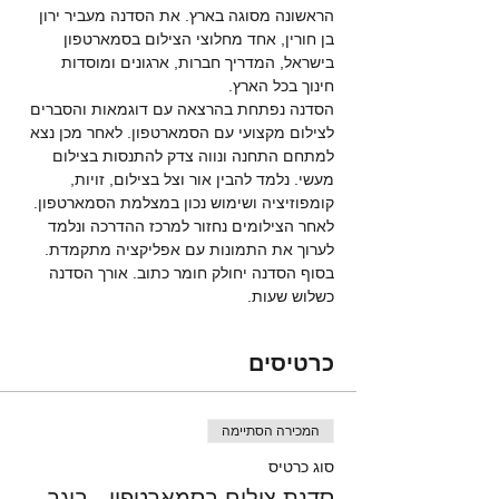
הראשונה מסוגה בארץ. את הסדנה מעביר ירון 
בן חורין, אחד מחלוצי הצילום בסמארטפון 
בישראל, המדריך חברות, ארגונים ומוסדות 
חינוך בכל הארץ. 
הסדנה נפתחת בהרצאה עם דוגמאות והסברים 
לצילום מקצועי עם הסמארטפון. לאחר מכן נצא 
למתחם התחנה ונווה צדק להתנסות בצילום 
מעשי. נלמד להבין אור וצל בצילום, זויות, 
קומפוזיציה ושימוש נכון במצלמת הסמארטפון. 
לאחר הצילומים נחזור למרכז ההדרכה ונלמד 
לערוך את התמונות עם אפליקציה מתקמדת. 
בסוף הסדנה יחולק חומר כתוב. אורך הסדנה 
כשלוש שעות. 
כרטיסים
המכירה הסתיימה
סוג כרטיס
סדנת צילום בסמארטפון - בוגר