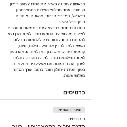
הראשונה מסוגה בארץ. את הסדנה מעביר ירון 
בן חורין, אחד מחלוצי הצילום בסמארטפון 
בישראל, המדריך חברות, ארגונים ומוסדות 
חינוך בכל הארץ. 
הסדנה נפתחת בהרצאה עם דוגמאות והסברים 
לצילום מקצועי עם הסמארטפון. לאחר מכן נצא 
למתחם התחנה ונווה צדק להתנסות בצילום 
מעשי. נלמד להבין אור וצל בצילום, זויות, 
קומפוזיציה ושימוש נכון במצלמת הסמארטפון. 
לאחר הצילומים נחזור למרכז ההדרכה ונלמד 
לערוך את התמונות עם אפליקציה מתקמדת. 
בסוף הסדנה יחולק חומר כתוב. אורך הסדנה 
כשלוש שעות. 
כרטיסים
המכירה הסתיימה
סוג כרטיס
סדנת צילום בסמארטפון - בוגר