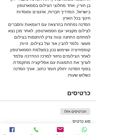
בן חורין, אחד מחלוצי הצילום בסמארטפון 
בישראל, המדריך חברות, ארגונים ומוסדות 
חינוך בכל הארץ. 
הסדנה נפתחת בהרצאה עם דוגמאות והסברים 
לצילום מקצועי עם הסמארטפון. לאחר מכן נצא 
למתחם התחנה ונווה צדק להתנסות בצילום 
מעשי. נלמד להבין אור וצל בצילום, זויות, 
קומפוזיציה ושימוש נכון במצלמת הסמארטפון. 
לאחר הצילומים נחזור למרכז ההדרכה ונלמד 
לערוך את התמונות עם אפליקציה מתקמדת. 
בסוף הסדנה יחולק חומר כתוב. אורך הסדנה 
כשלוש שעות. 
כרטיסים
הכרטיסים אזלו
סוג כרטיס
סדנת צילום בסמארטפון - בוגר