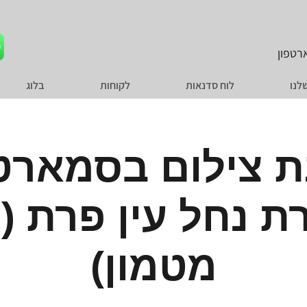
טפון
לנו
לוח סדנאות
לקוחות
בלוג
 צילום בסמארט
 נחל עין פרת (ל
מטמון)