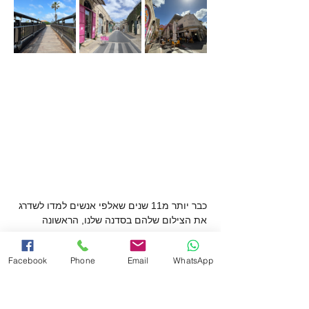
כבר יותר מ11 שנים שאלפי אנשים למדו לשדרג 
את הצילום שלהם בסדנה שלנו, הראשונה 
מסוגה בארץ. את הסדנה מעביר רן פרטוש, 
מהמדריכים המנוסים בארץ, מורה דרך בארץ 
Facebook
Phone
Email
WhatsApp
ובעולם.
הסדנה נפתחת בהסבר על צילום מקצועי עם 
הסמארטפון. לאחר מכן נצא לסיור צילום ביפו 