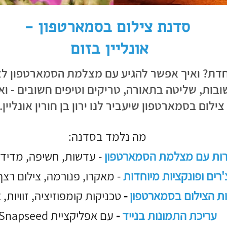
סדנת צילום בסמארטפון -
אונליין בזום
וחדת? ואיך אפשר להגיע עם מצלמת הסמארטפון לצ
שובות, שליטה בתאורה, טריקים וטיפים חשובים - ו
ילום בסמארטפון שיעביר לנו ירון בן חורין אונליין.
מה נלמד בסדנה:
ות עם מצלמת הסמארטפון
- עדשות, חשיפה, מדידת
'רים ופונקציות מיוחדות
- מאקרו, פנורמה, צילום רצף
ת הצילום בסמארטפון
-
טכניקות קומפוזיציה, זוויות, 
עריכת התמונות בנייד
-
עם אפליקציית Snapseed