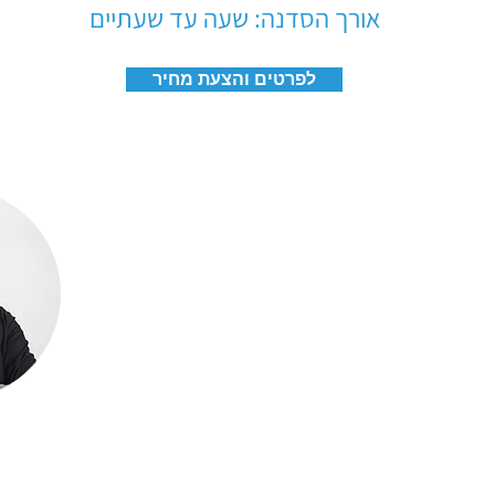
אורך הסדנה: שעה עד שעתיים
לפרטים והצעת מחיר
 הסדנה
ון באונ' ת"א, הבצפר, הישגים, כותב ל"הארץ"
סדנאות שטח.
הועברה הסדנה במאות חברות, ארגונים ומוסדות