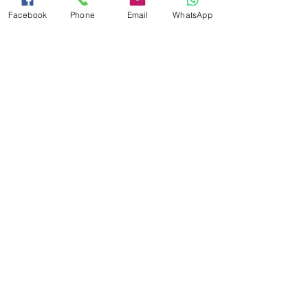
משך הסדנה הוא בדרך כלל שעתיים 
Facebook
Phone
Email
WhatsApp
וניתן להתאים את משך הסדנה 
בהתאם לצרכים של הארגון.
ניתן לקיים סדנאות בסבבים קצרים 
אם ישנה פעילות מקבילה.
עלות הסדנה משתנה בהתאם לגודל 
הקבוצה, למיקום הסדנה ולתוכן 
הסדנה.