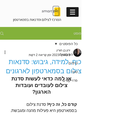
המרכז לצילום וסדנאות
בסמארטפון
פוסט
כל הפוסטים
ירון בן חורין
כל הפוסטים
3 באוק׳ 2023
זמן קריאה 2 דקות
כיף, למידה, גיבוש: סדנאות
טיפים
צילום בסמארטפון לארגונים
טכני
אז למה כדאי לעשות סדנת 
פרוייקטים
צילום לעובדים ועובדות 
הארגון? 
קודם כל, זה כיף! 
סדנת צילום 
בסמארטפון היא פעילות מהנה ומגבשת.  